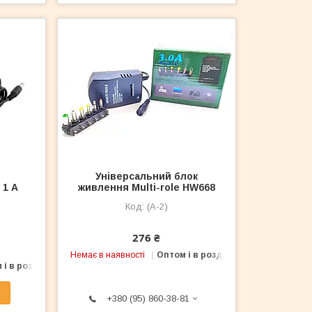
Універсальний блок
 1 А
живлення Multi-role HW668
(A-2)
276 ₴
Немає в наявності
Оптом і в роздріб
 і в роздріб
+380 (95) 860-38-81