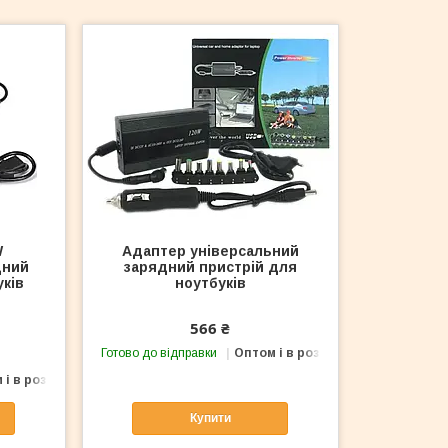
W
Адаптер універсальний
дний
зарядний пристрій для
уків
ноутбуків
566 ₴
Готово до відправки
Оптом і в роздріб
 і в роздріб
Купити