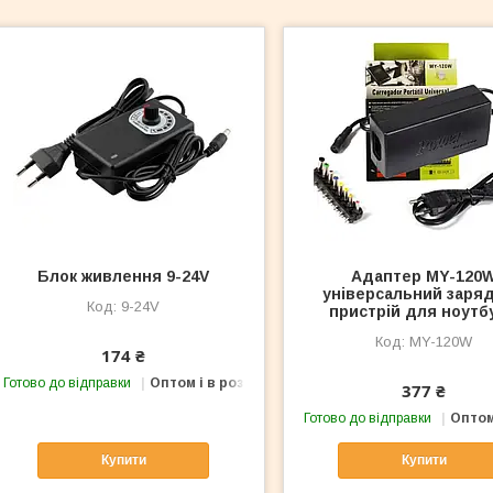
Блок живлення 9-24V
Адаптер MY-120
універсальний заря
9-24V
пристрій для ноутб
MY-120W
174 ₴
Готово до відправки
Оптом і в роздріб
377 ₴
Готово до відправки
Оптом
Купити
Купити