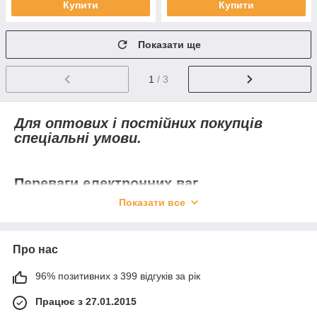
Купити
Купити
Показати ще
1
/ 3
Для оптових і постійних покупців
спеціальні умови.
Переваги електронних ваг
Показати все
Універсальність ваг дозволяє використовувати їх у багатьох
сферах діяльності людини. Серед інших груп вимірювальних
приладів, електронні ваги найпопулярніші і затребувані в усі
часи.
Про нас
Висока точність
дозволяє визначити масу з точністю до
сотих часток грама, що важливо в деяких областях
96% позитивних з 399 відгуків за рік
діяльності.
Працює з 27.01.2015
Простота конструкции
— в электронных весах нет сложных
систем рычагов и калибровочных гирь, что ускоряет