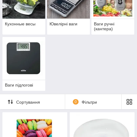
покупців спеціальні умови.
При виникненні питань звертайтесь за вказаними
телефонами нашого магазину. Телефонуйте!
Кухонные весы
Ювелірні ваги
Ваги ручні
(кантера)
Ваги підлогові
Сортування
0
Фільтри