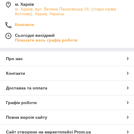
м. Харків
взвешивание.
м. Харків, вул. Велика Панасівська 1б, (стара назва
Компактность и надежность
— электронные весы
Котлова), Харків, Україна
помещаются в кухонном шкафу или под кроватью
(напольные). Корпус из нержавеющей стали предохраняет
Контакти
приборы от влияния влаги, перепадов температур.
Широкий спектр дополнительных функций
— опция
Сьогодні вихідний
«тара», сброс до нуля и т.д..
Показати весь графік роботи
Остались вопросов обращайтесь по указанным телефонам
нашего магазина. Звоните!
Про нас
Контакти
Доставка та оплата
Графік роботи
Повна версія сайту
Сайт створено на маркетплейсі
Prom.ua