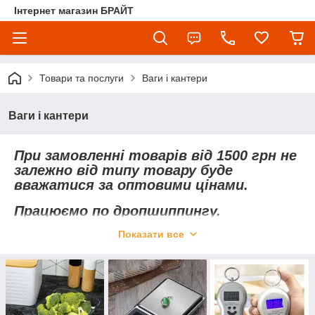
Інтернет магазин БРАЙТ
Товари та послуги
Ваги і кантери
Ваги і кантери
При замовленні товарів від 1500 грн не
залежно від типу товару буде
вважатися за оптовими цінами.
Працюємо по дропшиппингу.
Показати все
Хочете купити електронні ваги вигідно і з гарантією?
Замовляйте ваги в нашому інтернет-магазині Брайт –
оптом або в роздріб, за найкращими цінами в Україні! У
нашому каталозі ви знайдете якісні, але недорогі ваги
китайського виробництва. Для оптових і постійних