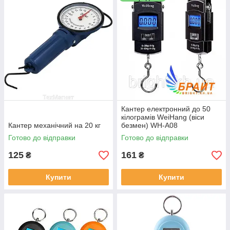
просто необхідний так як всі компанії обумовлюють вагу який
ви можете взяти з собою без доплат. З допомогою
електронного кантера ви зможете збалансувати вагу вашого
багажу і уникнути зайвих витрат на перевезення.
Кантер електронний до 50
кілограмів WeiHang (віси
Кантер механічний на 20 кг
безмен) WH-A08
Готово до відправки
Готово до відправки
125
161
₴
₴
Купити
Купити