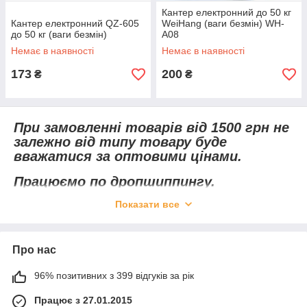
Кантер електронний до 50 кг
Кантер електронний QZ-605
WeiHang (ваги безмін) WH-
до 50 кг (ваги безмін)
A08
Немає в наявності
Немає в наявності
173
200
₴
₴
При замовленні товарів від 1500 грн не
залежно від типу товару буде
вважатися за оптовими цінами.
Працюємо по дропшиппингу.
Показати все
Чому варто купити електронний кантер
Про нас
Купити кантера оптом варто тим, хто віддає перевагу якісні,
міцні і довговічні вироби, які радують своєю точністю, а також
96% позитивних з 399 відгуків за рік
невисокою вартістю. Ціна такої продукції порадує споживачів
з різним рівнем заробітку та фінансовими можливостями.
Працює з 27.01.2015
Крім привабливої вартості, електронний кантер