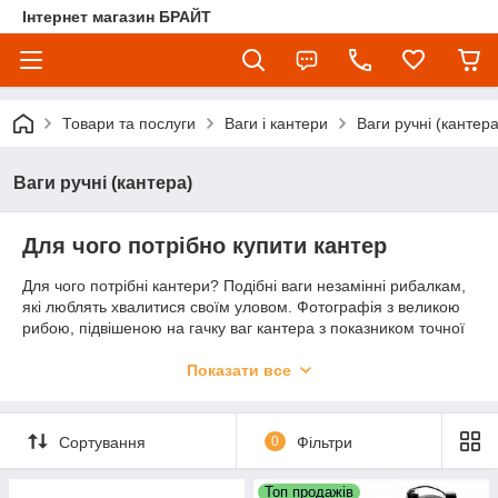
Інтернет магазин БРАЙТ
Товари та послуги
Ваги і кантери
Ваги ручні (кантера
Ваги ручні (кантера)
Для чого потрібно купити кантер
Для чого потрібні кантери? Подібні ваги незамінні рибалкам,
які люблять хвалитися своїм уловом. Фотографія з великою
рибою, підвішеною на гачку ваг кантера з показником точної
ваги Вони будуть також корисні туристам для зважування
рюкзака, щоб по можливості прибрати зайві тяжкості. Ці
Показати все
маленькі пристрої стануть відмінним помічником господині на
кухні. Під час походу на ринок ви можете бути впевнені, що
вас не обважать. Якщо купити електронний кантер, можна не
Сортування
0
Фільтри
тільки переконатися в чесності продавців, але і заощадити
гроші, перевіривши на місці точність зважування. Також якщо
Топ продажів
ви збираєтеся скористатися авіа повідомленням то вам