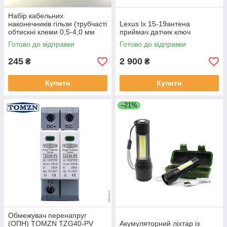
Набір кабельних
наконечників гільзи (трубчасті
Lexus lx 15-19антена
обтискні клеми 0,5-4,0 мм
приймач датчик ключ
1200 шт.
Готово до відправки
Готово до відправки
245
2 900
₴
₴
Купити
Купити
–21%
Обмежувач перенапруг
(ОПН) TOMZN TZG40-PV
Акумуляторний ліхтар із