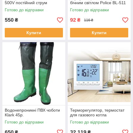
500V постійний струм
бічним світлом Police BL-511
Готово до відправки
Готово до відправки
550
92
₴
₴
116 ₴
Купити
Купити
Водонепроникні ПВХ чоботи
Терморегулятор, термостат
Klark 45р.
для газового котла
Готово до відправки
Готово до відправки
650
32 119
₴
₴