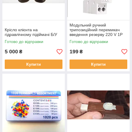
Модульний ручний
Крісло клієнта на
трипозиційний перемикач
гідравлічному підіймачі Б/У
введення резерву 220 V 1P
40А рубильник для
Готово до відправки
Готово до відправки
генератора
5 000
199
₴
₴
Купити
Купити