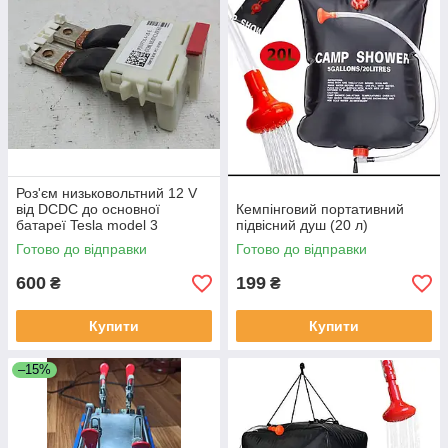
Роз'єм низьковольтний 12 V
від DCDC до основної
Кемпінговий портативний
батареї Tesla model 3
підвісний душ (20 л)
1077114-10-E
Готово до відправки
Готово до відправки
600
199
₴
₴
Купити
Купити
–15%