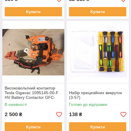
Купити
Купити
Високовольтний контактор
Tesla Gigavac 1095145-00-F
Набір прецизійних викруток
HV Battery Contactor GFC-
(3-57)
001
В наявності
Готово до відправки
2 500
138
₴
₴
Купити
Купити