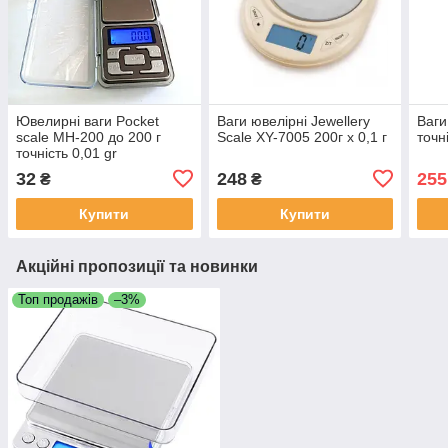
Ювелирні ваги Pocket
Ваги ювелірні Jewellery
Ваги
scale MH-200 до 200 г
Scale XY-7005 200г x 0,1 г
точн
точність 0,01 gr
(Некондиція)
32
248
255
₴
₴
Купити
Купити
Акційні пропозиції та новинки
Топ продажів
–3%