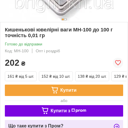
Кишенькові ювелірні ваги MH-100 до 100 г
точність 0,01 гр
Готово до відправки
Код: MH-100
Опт і роздріб
202
₴
161 ₴
від 5 шт.
152 ₴
від 10 шт.
138 ₴
від 20 шт.
129 ₴
в
Купити
або
Купити з
Що таке купити з Пром?