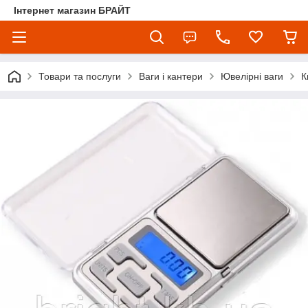
Інтернет магазин БРАЙТ
Товари та послуги
Ваги і кантери
Ювелірні ваги
К