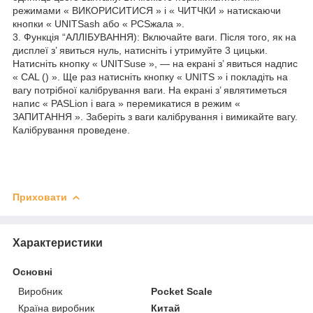
режимами « ВИКОРИСИТИСЯ » і « ЧИТЧКИ » натискаючи
кнопки « UNITSash або « PCSжала ».
3. Функція “АЛЛІБУВАННЯ): Включайте ваги. Після того, як на
дисплеї з’ явиться нуль, натисніть і утримуйте 3 цицьки.
Натисніть кнопку « UNITSuse », — на екрані з’ явиться надпис
« CAL () ». Ще раз натисніть кнопку « UNITS » і покладіть на
вагу потрібної калібрування ваги. На екрані з’ являтиметься
напис « PASLion і вага » перемикатися в режим «
ЗАПИТАННЯ ». Заберіть з ваги калібрування і вимикайте вагу.
Калібрування проведене.
Приховати
Характеристики
Основні
Виробник
Pocket Scale
Країна виробник
Китай