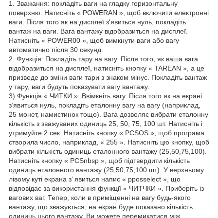
1. Зважання: покладіть ваги на гладку горизонтальну
поверхню. Натисніть « POWERAN », щоб включити електронні
ваги. Після того як на дисплеї з'явиться нуль, покладіть
вантаж на ваги. Вага вантажу відобразиться на дисплеї.
Натисніть « POWER00 », щоб вимкнути ваги або вагу
автоматично після 30 секунд.
2. Функція: Покладіть тару на вагу. Після того, як ваша вага
відобразиться на дисплеї, натисніть кнопку « TAREAN », а це
призведе до зміни ваги тари з знаком мінус. Покладіть вантаж
у тару, ваги будуть показувати вагу вантажу.
3) Функція « ЧИТКИ »: Ввімкніть вагу. Після того як на екрані
з’явиться нуль, покладіть еталонну вагу на вагу (наприклад,
25 монет, намистинок тощо). Вага дозволяє вибрати еталонну
кількість з зважуваних одиниць 25, 50, 75, 100 шт. Натисніть і
утримуйте 2 сек. Натисніть кнопку « PCSOS », щоб програма
створила число, наприклад, « 255 ». Натисніть цю кнопку, щоб
вибрати кількість одиниць еталонного вантажу (25,50,75,100).
Натисніть кнопку « PCSnbsp », щоб підтвердити кількість
одиниць еталонного вантажу (25,50,75,100 шт). У верхньому
лівому куті екрана з’ явиться напис « pposselect », що
відповідає за використання функції « ЧИТЧКИ ». Приберіть із
вагових ваг. Тепер, коли в приміщенні на вагу будь-якого
вантажу, що зважується, на екран буде показано кількість
одиниць цього вантажу. Ви можете перемикатися між