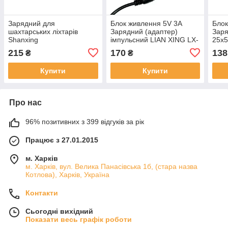
Зарядний для
Блок живлення 5V 3A
Блок
шахтарських ліхтарів
Зарядний (адаптер)
Заря
Shanxing
імпульсний LIAN XING LX-
25х5
0503
215
170
138
₴
₴
Купити
Купити
Про нас
96% позитивних з 399 відгуків за рік
Працює з 27.01.2015
м. Харків
м. Харків, вул. Велика Панасівська 1б, (стара назва
Котлова), Харків, Україна
Контакти
Сьогодні вихідний
Показати весь графік роботи