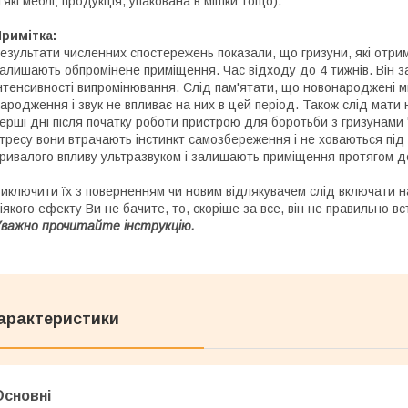
’які меблі; продукція, упакована в мішки тощо).
Примітка:
езультати численних спостережень показали, що гризуни, які отрим
алишають обпромінене приміщення. Час відходу до 4 тижнів. Він зал
нтенсивності випромінювання. Слід пам'ятати, що новонароджені ми
ародження і звук не впливає на них в цей період. Також слід мати н
ерші дні після початку роботи пристрою для боротьби з гризунами
тресу вони втрачають інстинкт самозбереження і не ховаються під
ривалого впливу ультразвуком і залишають приміщення протягом де
иключити їх з поверненням чи новим відлякувачем слід включати н
іякого ефекту Ви не бачите, то, скоріше за все, він не правильно в
важно прочитайте інструкцію.
арактеристики
Основні