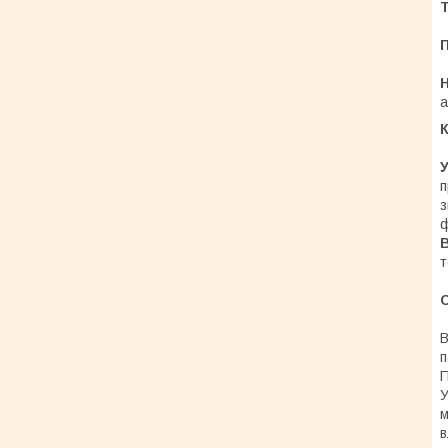
а
У
п
з
ф
В
т
В
п
П
У
м
в