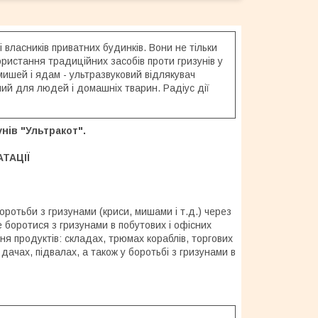
 і власників приватних будинків. Вони не тільки
ористання традиційних засобів проти гризунів у
ишей і ядам - ультразвуковий відлякувач
ний для людей і домашніх тварин. Радіус дії
нів "Ультракот".
АТАЦІЇ
оротьби з гризунами (криси, мишами і т.д.) через
е боротися з гризунами в побутових і офісних
я продуктів: складах, трюмах кораблів, торгових
 дачах, підвалах, а також у боротьбі з гризунами в