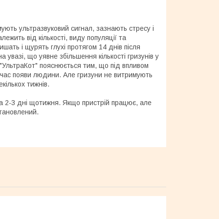
ують ультразвуковий сигнал, зазнають стресу і
ежить від кількості, виду популяції та
шать і щурять глухі протягом 14 днів після
а увазі, що уявне збільшення кількості гризунів у
 "УльтраКот" пояснюється тим, що під впливом
 час появи людини. Але гризуни не витримують
кількох тижнів.
а 2-3 дні щотижня. Якщо пристрій працює, але
становлений.