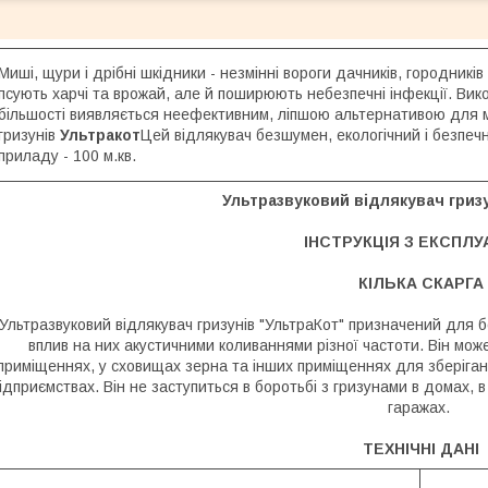
Миші, щури і дрібні шкідники - незмінні вороги дачників, городників
псують харчі та врожай, але й поширюють небезпечні інфекції. Вик
більшості виявляється неефективним, ліпшою альтернативою для м
гризунів
Ультракот
Цей відлякувач безшумен, екологічний і безпеч
приладу - 100 м.кв.
Ультразвуковий відлякувач гризу
ІНСТРУКЦІЯ З ЕКСПЛУ
КІЛЬКА СКАРГА
Ультразвуковий відлякувач гризунів "УльтраКот" призначений для б
вплив на них акустичними коливаннями різної частоти. Він мож
приміщеннях, у сховищах зерна та інших приміщеннях для зберіганн
ідприємствах. Він не заступиться в боротьбі з гризунами в домах, в
гаражах.
ТЕХНІЧНІ ДАНІ