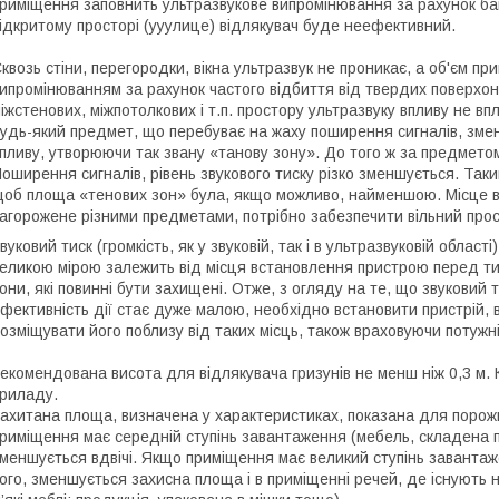
риміщення заповнить ультразвукове випромінювання за рахунок ба
ідкритому просторі (ууулице) відлякувач буде неефективний.
квозь стіни, перегородки, вікна ультразвук не проникає, а об'єм 
ипромінюванням за рахунок частого відбиття від твердих поверхон
іжстенових, міжпотолкових і т.п. простору ультразвуку впливу не вп
удь-який предмет, що перебуває на жаху поширення сигналів, зменш
пливу, утворюючи так звану «танову зону». До того ж за предмето
оширення сигналів, рівень звукового тиску різко зменшується. Так
об площа «тенових зон» була, якщо можливо, найменшою. Місце 
агорожене різними предметами, потрібно забезпечити вільний прос
вуковий тиск (громкість, як у звуковій, так і в ультразвуковій облас
еликою мірою залежить від місця встановлення пристрою перед ти
они, які повинні бути захищені. Отже, з огляду на те, що звуковий 
фективність дії стає дуже малою, необхідно встановити пристрій, 
озміщувати його поблизу від таких місць, також враховуючи потужн
екомендована висота для відлякувача гризунів не менш ніж 0,3 м. 
риладу.
ахитана площа, визначена у характеристиках, показана для порож
риміщення має середній ступінь завантаження (мебель, складена пр
меншується вдвічі. Якщо приміщення має великий ступінь завантаж
ого, зменшується захисна площа і в приміщенні речей, де існують н