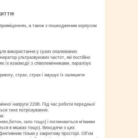
ЖИТТЯ!
х приміщеннях, а також з пошкодженим корпусом
ля використання у сухих опалюваних
нератор ультразвукових частот, які постійно
є їх взаємодії з співплемінниками, паралізує
ривогу, страх, страх і змушує їх залишити
мінної напруги 220В. Під час роботи передньої
ться тихе потріскування.
ми:
рево,бетон, скло тощо) і поглинаються м’якими
ться в мішках тощо). Виходячи з цих
фективним тільки у закритому просторі. Об'єм