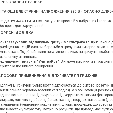
ТРЕБОВАННЯ БЕЗПЕКИ
ПІТАЮЩІ ЕЛЕКТРИЧНІ НАПРОЯЖЕННЯ 220 В - ОПАСНО ДЛЯ 
НЕ ДУПУСКАЄТЬСЯ
Експлуатувати пристрій у вибухових і вологи
бо проводом харчування!
КОРИСНІ ДОВІДКА
льтразвуковий відлякувач гризунів "Ультракот".
призначено д
риміщеннях. У цій системі боротьби з гризунами використовують ге
мінюються. Подібний вплив негативно впливає на гризунів, позбавля
ізіологічну активність.
ідлякувач гризунів "УльтраКот"
Він може викликати в гризунів т
ериторію постійного поширення.
СПОСОБИ ПРИМЕННЕННЯ ВІДПУГИВАТЕЛЯ ГРИЗУНІВ
ідлякувач гризунів "Ультракот" підключається до битової розетки з
анелі блимає червоно-зелений світлодіод, а з гучномовця розноси
ід час встановлення відлякувача слід керуватися такими фактора
льтразвукові хвилі добре відбиваються від твердих матеріалів (де
атеріалами (червоними покриттями, штори, продукція, що зберігає
ластивостей ультразвуку, потрібно розуміти, що прилад має бути е