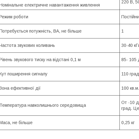
220 В, 5
Номінальне електричне навантаження живлення
Режим роботи
Постійн
Потребується потужність, ВА, не більше
1
Частота звукових коливань
30-40 кГ
Рівень звукового тиску на відстані 0,1 м
85- 105
Кут поширення сигналу
110 гра
Зона ефективної дії
100 кв.м
От -10 
Температура навколишнього середовища
град. Це
Маса, не більше
0,25 кг