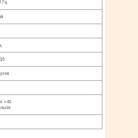
0 Гц
ий
ц
 Дб
дусов
.
до +40
льсія