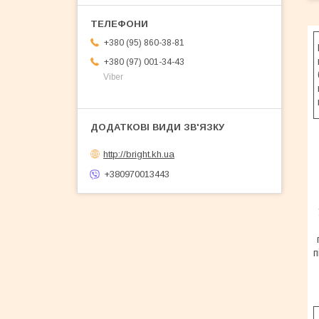
+380 (95) 860-38-81
+380 (97) 001-34-43
Viber
http://bright.kh.ua
+380970013443
п