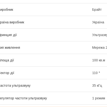
иробник
Брайт
раїна виробник
Україна
ринцип дії
Ультразв
ип живлення
Мережа 2
лоща дії
100 кв.м
ектор дії
110 °
астота ультразвуку
35 кГц
егулятор частоти ультразвуку
1 режим