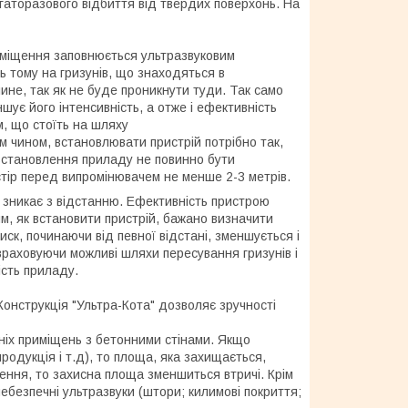
гаторазового відбиття від твердих поверхонь. На
приміщення заповнюється ультразвуковим
ь тому на гризунів, що знаходяться в
лине, так як не буде проникнути туди. Так само
ує його інтенсивність, а отже і ефективність
м, що стоїть на шляху
им чином, встановлювати пристрій потрібно так,
встановлення приладу не повинно бути
тір перед випромінювачем не менше 2-3 метрів.
ті) зникає з відстанню. Ефективність пристрою
м, як встановити пристрій, бажано визначити
тиск, починаючи від певної відстані, зменшується і
враховуючи можливі шляхи пересування гризунів і
ість приладу.
Конструкція "Ультра-Кота" дозволяє зручності
ніх приміщень з бетонними стінами. Якщо
одукція і т.д), то площа, яка захищається,
ення, то захисна площа зменшиться втричі. Крім
ебезпечні ультразвуки (штори; килимові покриття;