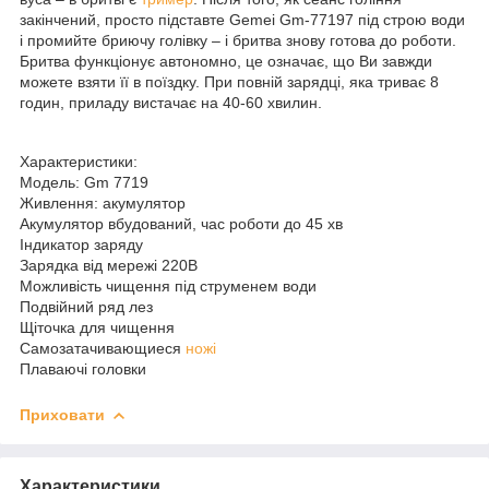
закінчений, просто підставте Gemei Gm-77197 під строю води
і промийте бриючу голівку – і бритва знову готова до роботи.
Бритва функціонує автономно, це означає, що Ви завжди
можете взяти її в поїздку. При повній зарядці, яка триває 8
годин, приладу вистачає на 40-60 хвилин.
Характеристики:
Модель: Gm 7719
Живлення: акумулятор
Акумулятор вбудований, час роботи до 45 хв
Індикатор заряду
Зарядка від мережі 220В
Можливість чищення під струменем води
Подвійний ряд лез
Щіточка для чищення
Самозатачивающиеся
ножі
Плаваючі головки
Приховати
Характеристики