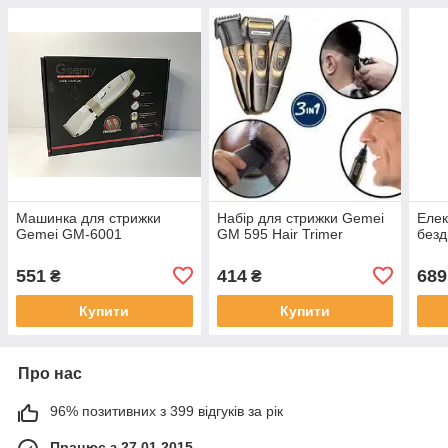
Машинка для стрижки
Набір для стрижки Gemei
Елек
Gemei GM-6001
GM 595 Hair Trimer
безд
551
414
689
₴
₴
Купити
Купити
Про нас
96% позитивних з 399 відгуків за рік
Працює з 27.01.2015