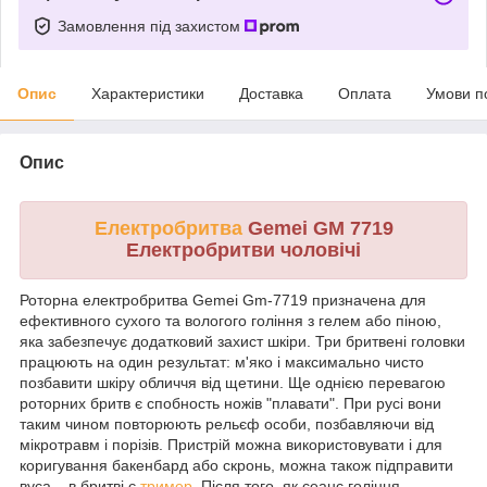
Замовлення під захистом
Опис
Характеристики
Доставка
Оплата
Умови п
Опис
Електробритва
Gemei GM 7719
Електробритви чоловічі
Роторна електробритва Gemei Gm-7719 призначена для
ефективного сухого та вологого гоління з гелем або піною,
яка забезпечує додатковий захист шкіри. Три бритвені головки
працюють на один результат: м'яко і максимально чисто
позбавити шкіру обличчя від щетини. Ще однією перевагою
роторних бритв є спобность ножів "плавати". При русі вони
таким чином повторюють рельєф особи, позбавляючи від
мікротравм і порізів. Пристрій можна використовувати і для
коригування бакенбард або скронь, можна також підправити
вуса – в бритві є
тример
. Після того, як сеанс гоління