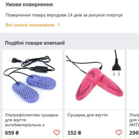
Умови повернення
Повернення товару впродовж 14 днів за рахунок покупця
Всі умови повернення
Подібні товари компанії
Ультрафіолетова сушарка
Сушарка для взуття
Ульт
для взуття
для 
антибактеріальна з
АНТ
озоновим ефектом для
659
152
298
₴
₴
взуття кросівок чобіт