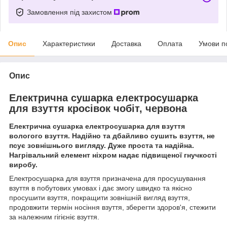
Замовлення під захистом
Опис
Характеристики
Доставка
Оплата
Умови п
Опис
Електрична сушарка електросушарка
для взуття кросівок чобіт, червона
Електрична сушарка електросушарка для взуття
вологого взуття. Надійно та дбайливо сушить взуття, не
псує зовнішнього вигляду. Дуже проста та надійна.
Нагрівальний елемент ніхром надає підвищеної гнучкості
виробу.
Електросушарка для взуття призначена для просушування
взуття в побутових умовах і дає змогу швидко та якісно
просушити взуття, покращити зовнішній вигляд взуття,
продовжити термін носіння взуття, зберегти здоров'я, стежити
за належним гігієніє взуття.