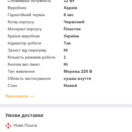
Споживана потужність
12 Вт
Виробник
Харків
Гарантійний термін
6 міс
Колір корпусу
Червоний
Матеріал корпусу
Пластик
Країна виробник
Україна
Індикатор роботи
Так
Захист від перегріву
Ні
Кількість режимів роботи
1
Кнопка вкл./викл.
Ні
Тип живлення
Мережа 220 В
Область застосування
сушка взуття
Стан
Новий
Приховати
Умови доставки
Нова Пошта