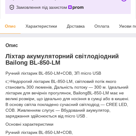
Замовлення під захистом
Опис
Характеристики
Доставка
Оплата
Умови п
Опис
Ліхтар акумуляторний світлодіодний
Bailong BL-850-LM
Ручний ліхтарик BL-850-LM+COB, ЗП micro USB
👉Недорогий ліхтарик BL-850-LM, світловий потік якого
становить 300 люменів, Дальність потоку — 300 м. Ідеальний
ліхтарик для вечірніх прогулянок, BailongBL-850-LM має не
великі розміри, що ідеально для носіння в сумці або в кишені.
В основу світла покладено сучасний світлодіод — CREE LED,
COB. Живленням слугує — Вбудований акумулятор,
заряджання здійснюється від micro USB .
Основні характеристики
Ручний ліхтарик BL-850-LM+COB,