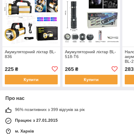
Акумуляторний ліхтар BL-
Акумуляторний ліхтар BL-
Нало
836
518-T6
акум
BL-
225
265
283
₴
₴
Купити
Купити
Про нас
96% позитивних з 399 відгуків за рік
Працює з 27.01.2015
м. Харків