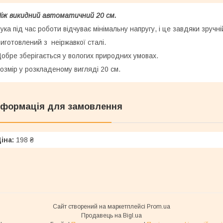
іж викидний автоматичний 20 см.
ука під час роботи відчуває мінімальну напругу, і це завдяки зручні
иготовлений з неіржавкої сталі.
обре зберігається у вологих природних умовах.
озмір у розкладеному вигляді 20 см.
нформація для замовлення
іна:
198 ₴
Сайт створений на маркетплейсі
Prom.ua
Продавець на Bigl.ua