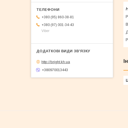
Н
Р
+380 (95) 860-38-81
В
+380 (97) 001-34-43
Viber
Д
Р
І
http://bright.kh.ua
+380970013443
Ц