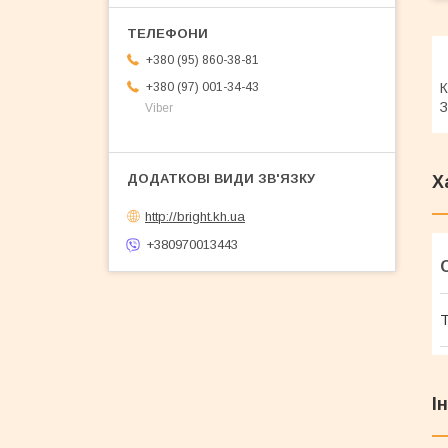
+380 (95) 860-38-81
К
+380 (97) 001-34-43
З
Viber
Х
http://bright.kh.ua
+380970013443
Т
І