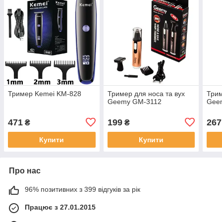
Тример Kemei KM-828
Тример для носа та вух
Трим
Geemy GM-3112
Gee
471
199
267
₴
₴
Купити
Купити
Про нас
96% позитивних з 399 відгуків за рік
Працює з 27.01.2015