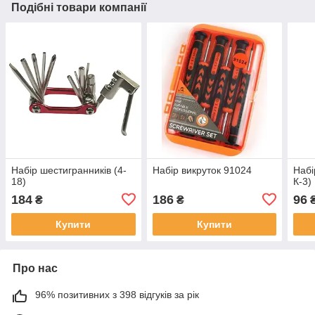
Подібні товари компанії
Набір шестигранників (4-
Набір викруток 91024
Набі
18)
К-3)
184
186
96
₴
₴
Купити
Купити
Про нас
96% позитивних з 398 відгуків за рік