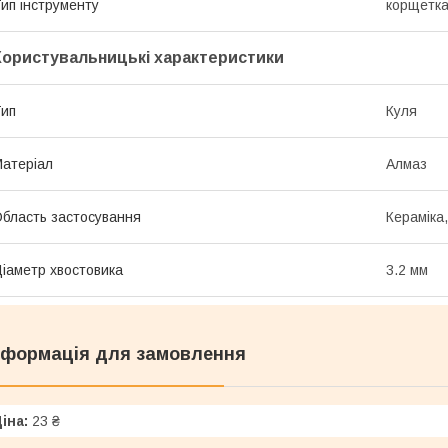
ип інструменту
корщетка
Користувальницькі характеристики
ип
Куля
атеріал
Алмаз
бласть застосування
Кераміка
іаметр хвостовика
3.2 мм
нформація для замовлення
іна:
23 ₴