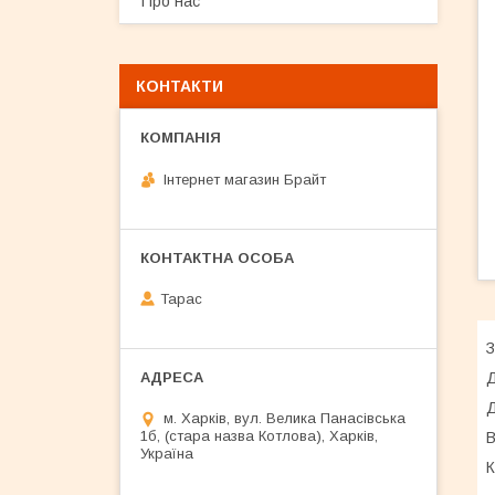
Про нас
КОНТАКТИ
Інтернет магазин Брайт
Тарас
З
Д
Д
м. Харків, вул. Велика Панасівська
1б, (стара назва Котлова), Харків,
В
Україна
К