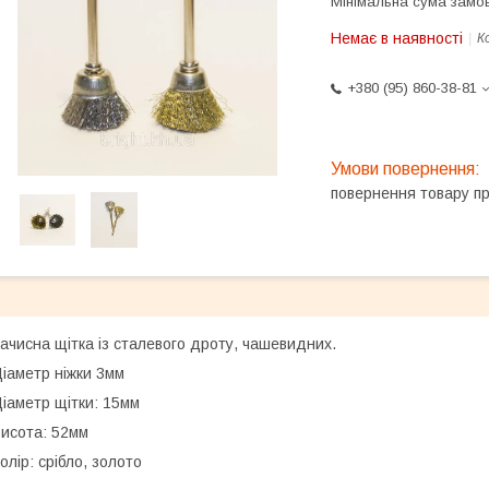
Мінімальна сума замов
Немає в наявності
К
+380 (95) 860-38-81
повернення товару п
ачисна щітка із сталевого дроту, чашевидних.
іаметр ніжки 3мм
іаметр щітки: 15мм
исота: 52мм
олір: срібло, золото