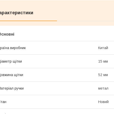
арактеристики
Основні
раїна виробник
Китай
іаметр щітки
15 мм
овжина щітки
52 мм
атеріал ручки
метал
Стан
Новий