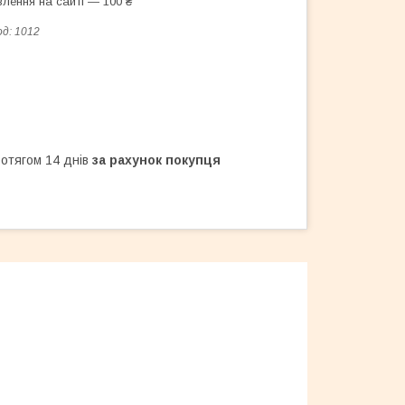
лення на сайті — 100 ₴
од:
1012
ротягом 14 днів
за рахунок покупця