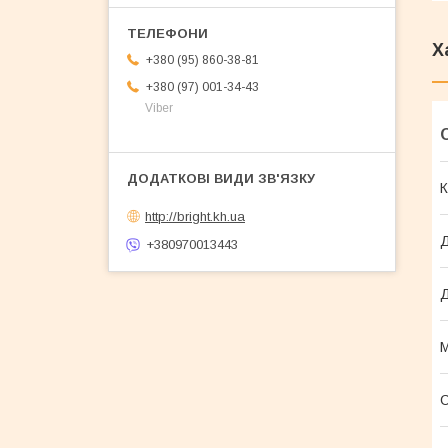
Х
+380 (95) 860-38-81
+380 (97) 001-34-43
Viber
К
http://bright.kh.ua
Д
+380970013443
Д
М