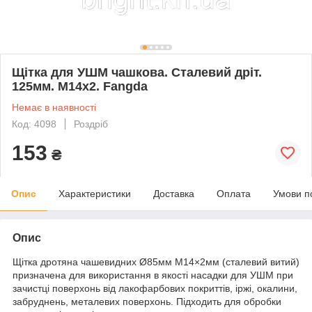
Щітка для УШМ чашкова. Сталевий дріт.
125мм. М14х2. Fangda
Немає в наявності
Код: 4098
Роздріб
153
₴
Опис
Характеристики
Доставка
Оплата
Умови п
Опис
Щітка дротяна чашевидних Ø85мм М14×2мм (сталевий витий)
призначена для використання в якості насадки для УШМ при
зачистці поверхонь від лакофарбових покриттів, іржі, окалини,
забруднень, металевих поверхонь. Підходить для обробки