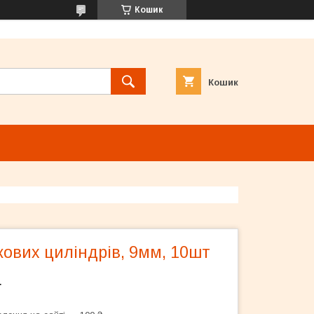
Кошик
Кошик
ових циліндрів, 9мм, 10шт
т