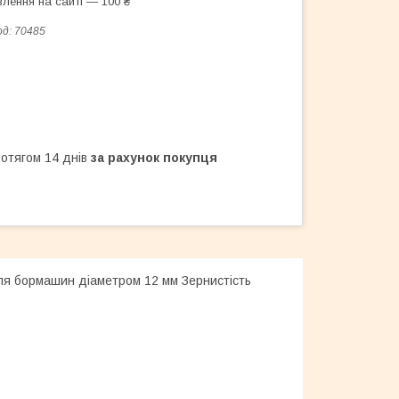
лення на сайті — 100 ₴
од:
70485
ротягом 14 днів
за рахунок покупця
для бормашин діаметром 12 мм Зернистість