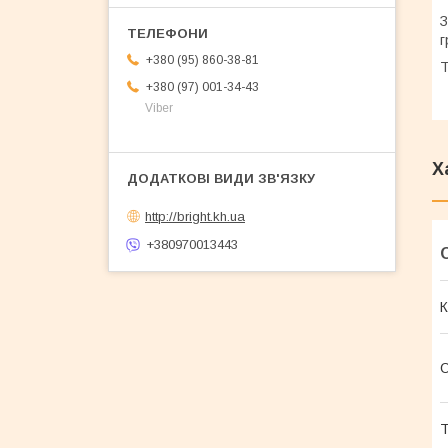
З
г
+380 (95) 860-38-81
Т
+380 (97) 001-34-43
Viber
Х
http://bright.kh.ua
+380970013443
К
О
Т