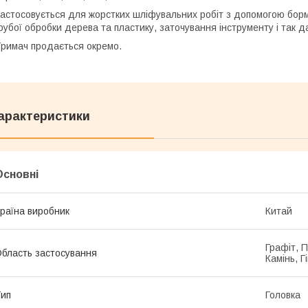
астосовується для жорстких шліфувальних робіт з допомогою бор
рубої обробки дерева та пластику, заточування інструменту і так да
римач продається окремо.
арактеристики
Основні
раїна виробник
Китай
Графіт, П
бласть застосування
Камінь, Г
ип
Головка