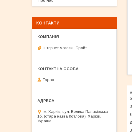
Про нас
КОНТАКТИ
Інтернет магазин Брайт
Тарас
А
о
З
м. Харків, вул. Велика Панасівська
в
1б, (стара назва Котлова), Харків,
Україна
д
З