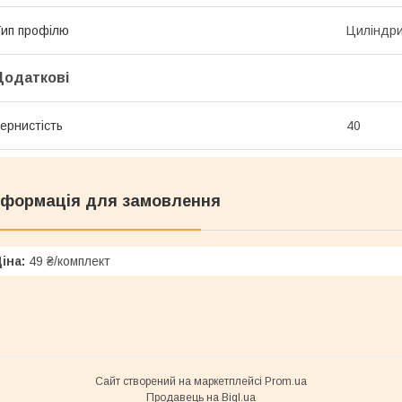
ип профілю
Циліндр
Додаткові
ернистість
40
нформація для замовлення
іна:
49 ₴/комплект
Сайт створений на маркетплейсі
Prom.ua
Продавець на Bigl.ua