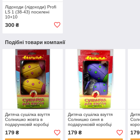
Лідоходи (лідоходи) Profi
LS 1 (38-43) посилені
10+10
300
₴
Подібні товари компанії
Дитяча сушілка взуття
Дитяча сушілка взуття
Дитя
Солнишко жовта в
Солнишко синя в
Солн
подарунковій коробці
подарунковій коробці
коро
179
179
179
₴
₴