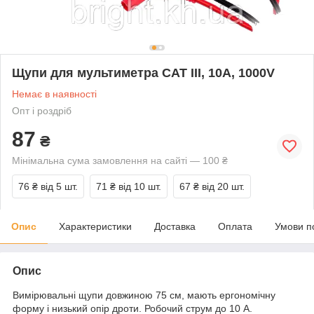
Щупи для мультиметра CAT III, 10А, 1000V
Немає в наявності
Опт і роздріб
87
₴
Мінімальна сума замовлення на сайті — 100 ₴
76 ₴
від 5 шт.
71 ₴
від 10 шт.
67 ₴
від 20 шт.
Опис
Характеристики
Доставка
Оплата
Умови п
Опис
Вимірювальні щупи довжиною 75 см, мають ергономічну
форму і низький опір дроти. Робочий струм до 10 А.