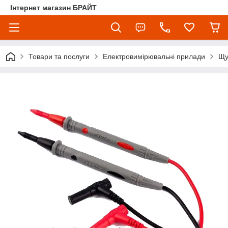
Інтернет магазин БРАЙТ
Товари та послуги
Електровимірювальні прилади
Щу