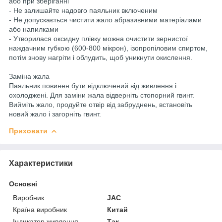
або при зберіганні
- Не залишайте надовго паяльник включеним
- Не допускається чистити жало абразивними матеріалами
або напилками
- Утворилася оксидну плівку можна очистити зернистої
наждачним губкою (600-800 мікрон), ізопропіловим спиртом,
потім знову нагріти і облудить, щоб уникнути окислення.
Заміна жала
Паяльник повинен бути відключений від живлення і
охолоджені. Для заміни жала відверніть стопорний гвинт.
Вийміть жало, продуйте отвір від забруднень, встановіть
новий жало і загорніть гвинт.
Приховати
Характеристики
Основні
Виробник
JAC
Країна виробник
Китай
Індикатор живлення
Так