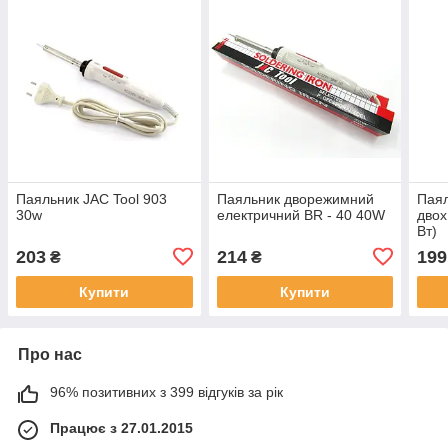
Паяльник JAC Tool 903
Паяльник дворежимний
Паял
30w
електричний BR - 40 40W
двох
Вт)
203
214
199
₴
₴
Купити
Купити
Про нас
96% позитивних з 399 відгуків за рік
Працює з 27.01.2015