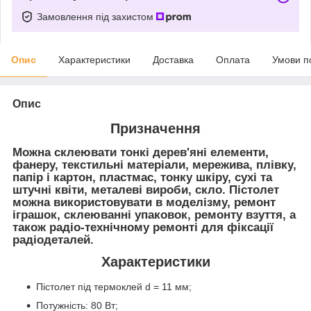
Замовлення під захистом
Опис
Характеристики
Доставка
Оплата
Умови п
Опис
Призначення
Можна склеювати тонкі дерев'яні елементи,
фанеру, текстильні матеріали, мережива, плівку,
папір і картон, пластмас, тонку шкіру, сухі та
штучні квіти, металеві вироби, скло. Пістолет
можна використовувати в моделізму, ремонт
іграшок, склеюванні упаковок, ремонту взуття, а
також радіо-технічному ремонті для фіксації
радіодеталей.
Характеристики
Пістолет під термоклей d = 11 мм;
Потужність: 80 Вт;