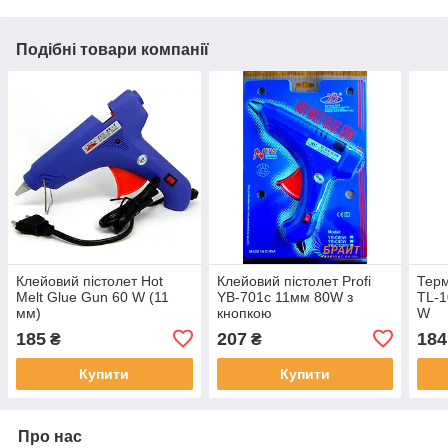
Подібні товари компанії
Клейовий пістолет Hot
Клейовий пістолет Profi
Терм
Melt Glue Gun 60 W (11
YB-701с 11мм 80W з
TL-1
мм)
кнопкою
W
185
207
184
₴
₴
Купити
Купити
Про нас