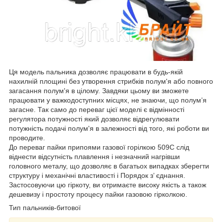
Ця модель пальника дозволяє працювати в будь-якій
нахилній площині без утворення стрибків полум'я або повного
загасання полум'я в цілому. Завдяки цьому ви зможете
працювати у важкодоступних місцях, не знаючи, що полум’я
загасне. Так само до переваг цієї моделі є відмінності
регулятора потужності який дозволяє відрегулювати
потужність подачі полум'я в залежності від того, які роботи ви
проводите.
До переваг пайки припоями газової горілкою 509C слід
віднести відсутність плавлення і незначний нагрівши
головного металу, що дозволяє в багатьох випадках зберегти
структуру і механічні властивості і Порядок з’ єднання.
Застосовуючи цю гіркоту, ви отримаєте високу якість а також
дешевизу і простоту процесу пайки газовою гірколкою.
Тип пальників-битової