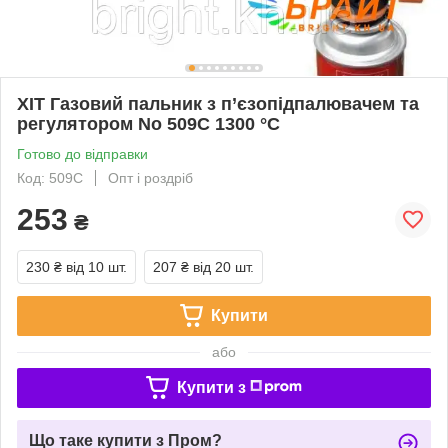
ХІТ Газовий пальник з п’єзопідпалювачем та
регулятором No 509C 1300 °С
Готово до відправки
Код: 509С
Опт і роздріб
253
₴
230 ₴
від 10 шт.
207 ₴
від 20 шт.
Купити
або
Купити з
Що таке купити з Пром?