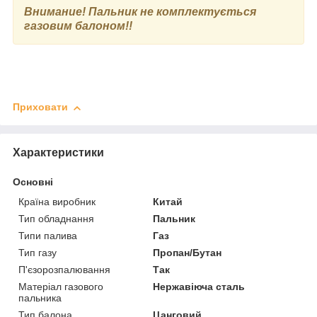
Внимание!
Пальник не комплектується
газовим балоном!!
Приховати
Характеристики
Основні
Країна виробник
Китай
Тип обладнання
Пальник
Типи палива
Газ
Тип газу
Пропан/Бутан
П'єзорозпалювання
Так
Матеріал газового
Нержавіюча сталь
пальника
Тип балона
Цанговий