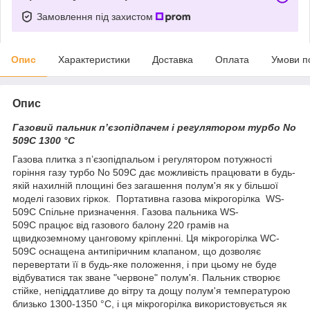
Замовлення під захистом
Опис
Характеристики
Доставка
Оплата
Умови п
Опис
Газовий пальник п’єзопідпачем і регулятором турбо No
509С 1300 °С
Газова плитка з п’єзопідпальом і регулятором потужності
горіння газу турбо No 509С дає можливість працювати в будь-
якій нахилній площині без загашення полум'я як у більшої
моделі газових гіркок. Портативна газова мікрогорілка WS-
509C Спільне призначення. Газова пальника WS-
509C працює від газового балону 220 грамів на
щвидкоземному цанговому кріпленні. Ця мікрогорілка WC-
509C оснащена антипіричним клапаном, що дозволяє
перевертати її в будь-яке положення, і при цьому не буде
відбуватися так зване "червоне" полум'я. Пальник створює
стійке, непіддатливе до вітру та дощу полум'я температурою
близько 1300-1350 °С, і ця мікрогорілка використовується як