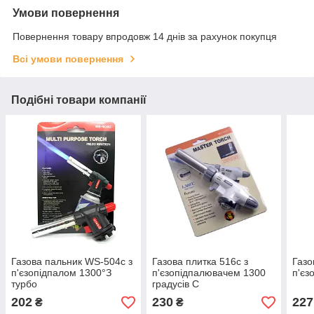
Умови повернення
Повернення товару впродовж 14 днів за рахунок покупця
Всі умови повернення
Подібні товари компанії
Газова пальник WS-504c з
Газова плитка 516c з
Газо
п'єзопідпалом 1300°З
п'єзопідпалювачем 1300
п'єз
турбо
градусів C
202
230
227
₴
₴