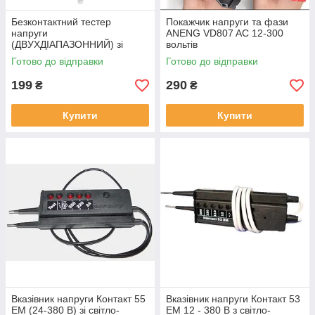
Безконтактний тестер
Покажчик напруги та фази
напруги
ANENG VD807 AC 12-300
(ДВУХДІАПАЗОННИЙ) зі
вольтів
світловою і звуковою
Готово до відправки
Готово до відправки
індикацією
199
290
₴
₴
Купити
Купити
Вказівник напруги Контакт 55
Вказiвник напруги Контакт 53
ЕМ (24-380 В) зі світло-
ЕМ 12 - 380 В з світло-