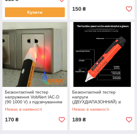
150
₴
Купити
Безконтактний тестер
Безконтактний тестер
напруження VoltAlert IAC-D
напруги
(90 1000 V) з підсвічуванням
(ДВУХДІАПАЗОННИЙ) зі
світловою і звуковою
Немає в наявності
Немає в наявності
індикацією
170
189
₴
₴